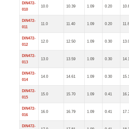
DIN472-
10.0
10.39
1.09
0.20
10.
010
DIN472-
11.0
11.40
1.09
0.20
11.
011
DIN472-
12.0
12.50
1.09
0.30
13.
012
DIN472-
13.0
13.59
1.09
0.30
14.
013
DIN472-
14.0
14.61
1.09
0.30
15.
014
DIN472-
15.0
15.70
1.09
0.41
16.
015
DIN472-
16.0
16.79
1.09
0.41
17.
016
DIN472-