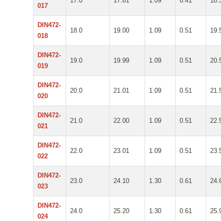
17.0
17.81
1.09
0.41
18.
017
DIN472-
18.0
19.00
1.09
0.51
19.
018
DIN472-
19.0
19.99
1.09
0.51
20.
019
DIN472-
20.0
21.01
1.09
0.51
21.
020
DIN472-
21.0
22.00
1.09
0.51
22.
021
DIN472-
22.0
23.01
1.09
0.51
23.
022
DIN472-
23.0
24.10
1.30
0.61
24.
023
DIN472-
24.0
25.20
1.30
0.61
25.
024