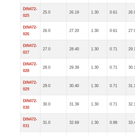
DIN472-
25.0
26.19
1.30
0.61
26.
025
DIN472-
26.0
27.20
1.30
0.61
27.
026
DIN472-
27.0
28.40
1.30
0.71
29.
027
DIN472-
28.0
29.39
1.30
0.71
30.
028
DIN472-
29.0
30.40
1.30
0.71
31.
029
DIN472-
30.0
31.39
1.30
0.71
32.
030
DIN472-
31.0
32.69
1.30
0.89
33.
031