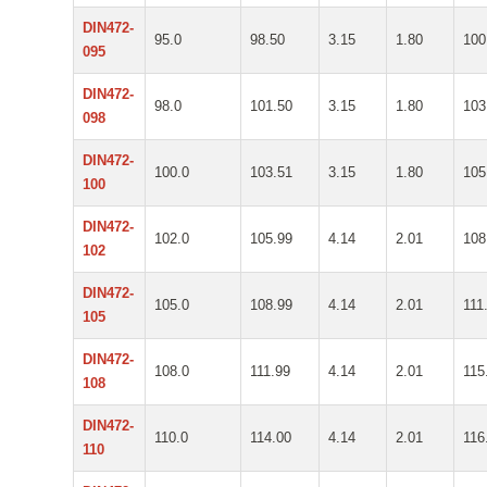
DIN472-
95.0
98.50
3.15
1.80
100
095
DIN472-
98.0
101.50
3.15
1.80
103
098
DIN472-
100.0
103.51
3.15
1.80
105
100
DIN472-
102.0
105.99
4.14
2.01
108
102
DIN472-
105.0
108.99
4.14
2.01
111
105
DIN472-
108.0
111.99
4.14
2.01
115
108
DIN472-
110.0
114.00
4.14
2.01
116
110