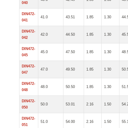
040
DIN472-
41.0
43.51
1.85
1.30
44.
041
DIN472-
42.0
44.50
1.85
1.30
45.
042
DIN472-
45.0
47.50
1.85
1.30
48.
045
DIN472-
47.0
49.50
1.85
1.30
50.
047
DIN472-
48.0
50.50
1.85
1.30
51.
048
DIN472-
50.0
53.01
2.16
1.50
54.
050
DIN472-
51.0
54.00
2.16
1.50
55.
051