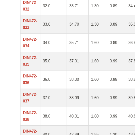
DIN472-
32.0
33.71
1.30
0.89
34.
032
DIN472-
33.0
34.70
1.30
0.89
35.
033
DIN472-
34.0
35.71
1.60
0.89
36.
034
DIN472-
35.0
37.01
1.60
0.99
37.
035
DIN472-
36.0
38.00
1.60
0.99
38.
036
DIN472-
37.0
38.99
1.60
0.99
39.
037
DIN472-
38.0
40.01
1.60
0.99
40.
038
DIN472-
40.0
42.49
1.85
1.30
43.