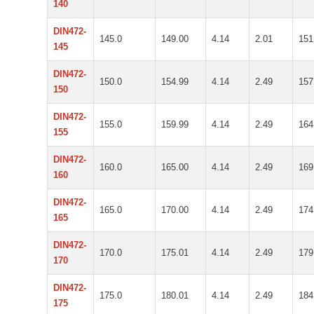
140
DIN472-
145.0
149.00
4.14
2.01
151
145
DIN472-
150.0
154.99
4.14
2.49
157
150
DIN472-
155.0
159.99
4.14
2.49
164
155
DIN472-
160.0
165.00
4.14
2.49
169
160
DIN472-
165.0
170.00
4.14
2.49
174
165
DIN472-
170.0
175.01
4.14
2.49
179
170
DIN472-
175.0
180.01
4.14
2.49
184
175