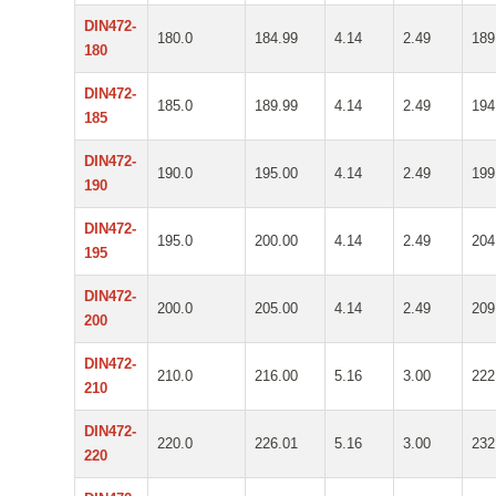
DIN472-
180.0
184.99
4.14
2.49
189
180
DIN472-
185.0
189.99
4.14
2.49
194
185
DIN472-
190.0
195.00
4.14
2.49
199
190
DIN472-
195.0
200.00
4.14
2.49
204
195
DIN472-
200.0
205.00
4.14
2.49
209
200
DIN472-
210.0
216.00
5.16
3.00
222
210
DIN472-
220.0
226.01
5.16
3.00
232
220