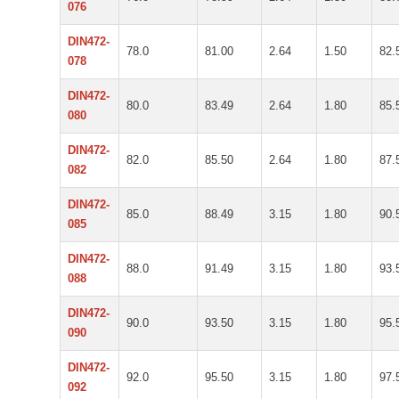
076
DIN472-
78.0
81.00
2.64
1.50
82.
078
DIN472-
80.0
83.49
2.64
1.80
85.
080
DIN472-
82.0
85.50
2.64
1.80
87.
082
DIN472-
85.0
88.49
3.15
1.80
90.
085
DIN472-
88.0
91.49
3.15
1.80
93.
088
DIN472-
90.0
93.50
3.15
1.80
95.
090
DIN472-
92.0
95.50
3.15
1.80
97.
092