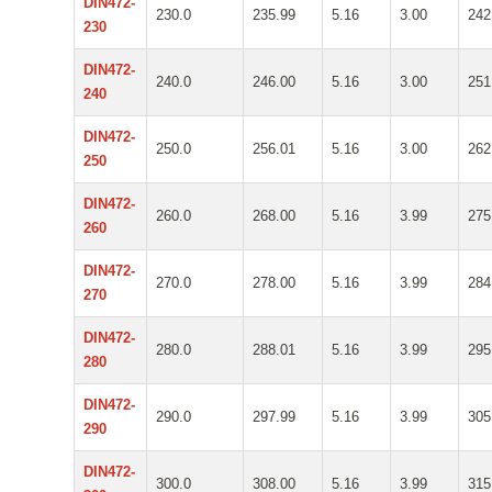
DIN472-
230.0
235.99
5.16
3.00
242
230
DIN472-
240.0
246.00
5.16
3.00
251
240
DIN472-
250.0
256.01
5.16
3.00
262
250
DIN472-
260.0
268.00
5.16
3.99
275
260
DIN472-
270.0
278.00
5.16
3.99
284
270
DIN472-
280.0
288.01
5.16
3.99
295
280
DIN472-
290.0
297.99
5.16
3.99
305
290
DIN472-
300.0
308.00
5.16
3.99
315