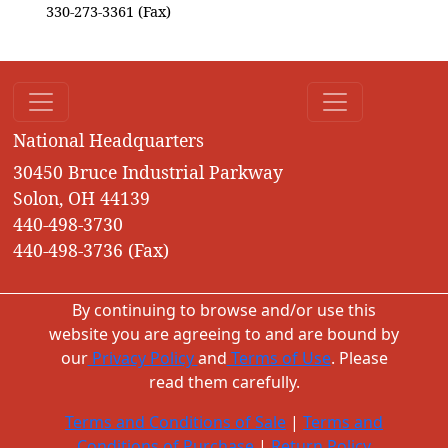
330-273-3361 (Fax)
National Headquarters
30450 Bruce Industrial Parkway
Solon, OH 44139
440-498-3730
440-498-3736 (Fax)
By continuing to browse and/or use this
website you are agreeing to and are bound by
our
Privacy Policy
and
Terms of Use
. Please
read them carefully.
Terms and Conditions of Sale
|
Terms and
Conditions of Purchase
|
Return Policy