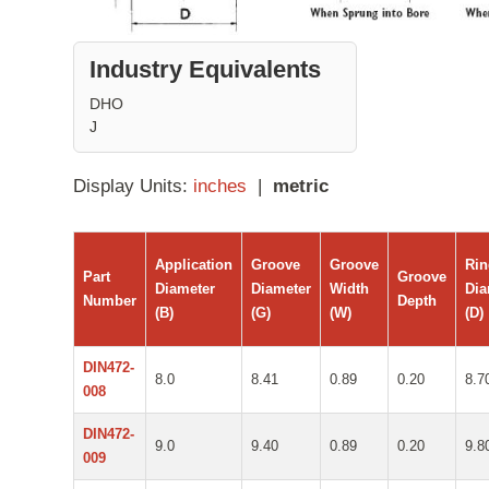
Industry Equivalents
DHO
J
Display Units:
inches
|
metric
Application
Groove
Groove
Ri
Part
Groove
Diameter
Diameter
Width
Dia
Number
Depth
(B)
(G)
(W)
(D)
DIN472-
8.0
8.41
0.89
0.20
8.7
008
DIN472-
9.0
9.40
0.89
0.20
9.8
009