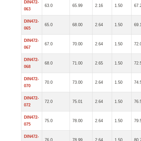
DIN472-
63.0
65.99
2.16
1.50
67.
063
DIN472-
65.0
68.00
2.64
1.50
69.
065
DIN472-
67.0
70.00
2.64
1.50
72.
067
DIN472-
68.0
71.00
2.65
1.50
72.
068
DIN472-
70.0
73.00
2.64
1.50
74.
070
DIN472-
72.0
75.01
2.64
1.50
76.
072
DIN472-
75.0
78.00
2.64
1.50
79.
075
DIN472-
76.0
78.99
2.64
1.50
80.