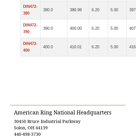
DIN472-
380.0
389.99
6.20
5.00
397
380
DIN472-
390.0
400.00
6.20
5.00
407
390
DIN472-
400.0
410.01
6.20
5.00
416
400
American Ring National Headquarters
30450 Bruce Industrial Parkway
Solon, OH 44139
440-498-3730